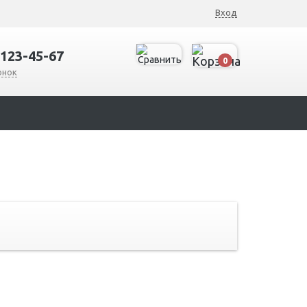
Вход
 123-45-67
0
онок