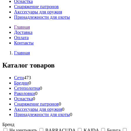
Оснастка
Снаряжение патронов
Акссесуары для оружия
Принадлежности для охоты
Главная
Доставка
Оплата
Контакты
Главная
Каталог товаров
Сети
473
Бредни
0
Сетеполотна
0
Раколовки
0
Оснастка
0
Снаряжение патронов
0
Акссесуары для оружия
0
Принадлежности для охоты
0
Бренд
Не учитывать
BARRACUDA
KAIDA
Белуга