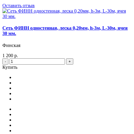
Оставить отзыв
Сеть ФИНН одностенная, леска 0,20мм, h-3м, L-30м, ячея
30 мм.
Финская
1 200 р.
-
+
Купить