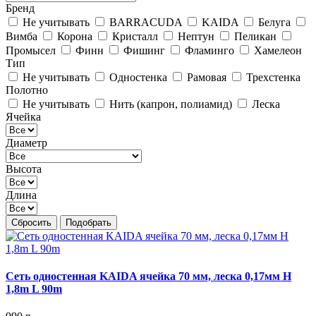
Бренд
Не учитывать
BARRACUDA
KAIDA
Белуга
Вимба
Корона
Кристалл
Нептун
Пеликан
Промысел
Финн
Фишинг
Фламинго
Хамелеон
Тип
Не учитывать
Одностенка
Рамовая
Трехстенка
Полотно
Не учитывать
Нить (капрон, полиамид)
Леска
Ячейка
Диаметр
Высота
Длина
Сбросить
Подобрать
Сеть одностенная KAIDA ячейка 70 мм, леска 0,17мм Н
1,8m L 90m