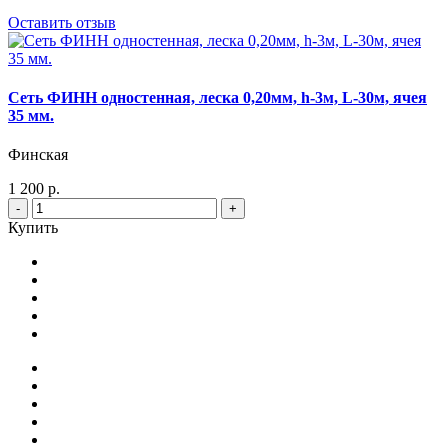
Оставить отзыв
Сеть ФИНН одностенная, леска 0,20мм, h-3м, L-30м, ячея
35 мм.
Финская
1 200 р.
-
+
Купить