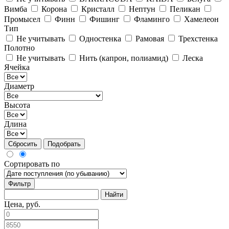
Вимба
Корона
Кристалл
Нептун
Пеликан
Промысел
Финн
Фишинг
Фламинго
Хамелеон
Тип
Не учитывать
Одностенка
Рамовая
Трехстенка
Полотно
Не учитывать
Нить (капрон, полиамид)
Леска
Ячейка
Диаметр
Высота
Длина
Сбросить
Подобрать
Сортировать по
Фильтр
Цена, руб.